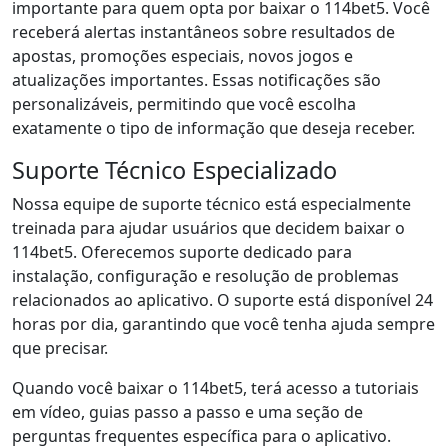
importante para quem opta por baixar o 114bet5. Você
receberá alertas instantâneos sobre resultados de
apostas, promoções especiais, novos jogos e
atualizações importantes. Essas notificações são
personalizáveis, permitindo que você escolha
exatamente o tipo de informação que deseja receber.
Suporte Técnico Especializado
Nossa equipe de suporte técnico está especialmente
treinada para ajudar usuários que decidem baixar o
114bet5. Oferecemos suporte dedicado para
instalação, configuração e resolução de problemas
relacionados ao aplicativo. O suporte está disponível 24
horas por dia, garantindo que você tenha ajuda sempre
que precisar.
Quando você baixar o 114bet5, terá acesso a tutoriais
em vídeo, guias passo a passo e uma seção de
perguntas frequentes específica para o aplicativo.