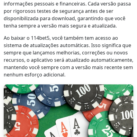
informações pessoais e financeiras. Cada versão passa
por rigorosos testes de segurança antes de ser
disponibilizada para download, garantindo que você
tenha sempre a versão mais segura e atualizada.
Ao baixar o 114bet5, você também tem acesso ao
sistema de atualizações automáticas. Isso significa que
sempre que lançamos melhorias, correções ou novos
recursos, o aplicativo será atualizado automaticamente,
mantendo você sempre com a versão mais recente sem
nenhum esforço adicional.