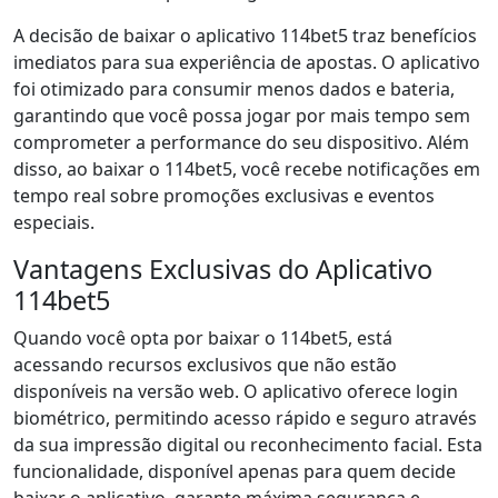
A decisão de baixar o aplicativo 114bet5 traz benefícios
imediatos para sua experiência de apostas. O aplicativo
foi otimizado para consumir menos dados e bateria,
garantindo que você possa jogar por mais tempo sem
comprometer a performance do seu dispositivo. Além
disso, ao baixar o 114bet5, você recebe notificações em
tempo real sobre promoções exclusivas e eventos
especiais.
Vantagens Exclusivas do Aplicativo
114bet5
Quando você opta por baixar o 114bet5, está
acessando recursos exclusivos que não estão
disponíveis na versão web. O aplicativo oferece login
biométrico, permitindo acesso rápido e seguro através
da sua impressão digital ou reconhecimento facial. Esta
funcionalidade, disponível apenas para quem decide