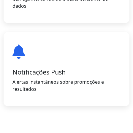
dados
Notificações Push
Alertas instantâneos sobre promoções e
resultados