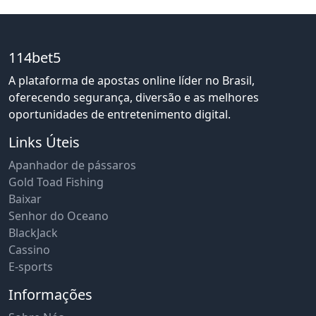
114bet5
A plataforma de apostas online líder no Brasil,
oferecendo segurança, diversão e as melhores
oportunidades de entretenimento digital.
Links Úteis
Apanhador de pássaros
Gold Toad Fishing
Baixar
Senhor do Oceano
BlackJack
Cassino
E-sports
Informações