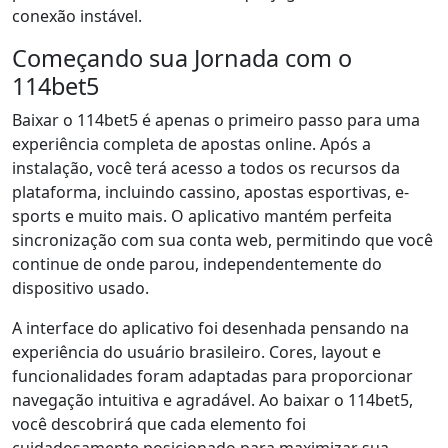
conexão instável.
Começando sua Jornada com o
114bet5
Baixar o 114bet5 é apenas o primeiro passo para uma
experiência completa de apostas online. Após a
instalação, você terá acesso a todos os recursos da
plataforma, incluindo cassino, apostas esportivas, e-
sports e muito mais. O aplicativo mantém perfeita
sincronização com sua conta web, permitindo que você
continue de onde parou, independentemente do
dispositivo usado.
A interface do aplicativo foi desenhada pensando na
experiência do usuário brasileiro. Cores, layout e
funcionalidades foram adaptadas para proporcionar
navegação intuitiva e agradável. Ao baixar o 114bet5,
você descobrirá que cada elemento foi