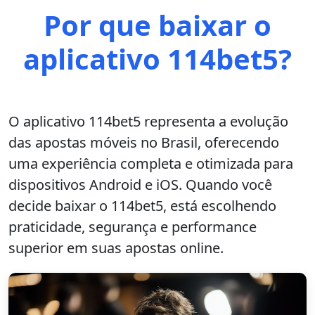
Por que baixar o
aplicativo 114bet5?
O aplicativo 114bet5 representa a evolução
das apostas móveis no Brasil, oferecendo
uma experiência completa e otimizada para
dispositivos Android e iOS. Quando você
decide baixar o 114bet5, está escolhendo
praticidade, segurança e performance
superior em suas apostas online.